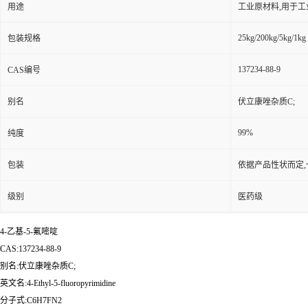
用途
工业原材料,用于
25kg/200kg/5kg/1kg
包装规格
137234-88-9
CAS编号
别名
伏立康唑杂质C;
99%
纯度
包装
依据产品性状而定,
级别
医药级
4-乙基-5-氟嘧啶
CAS:137234-88-9
别名:伏立康唑杂质C;
英文名:4-Ethyl-5-fluoropyrimidine
分子式:C6H7FN2