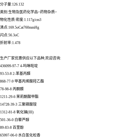
分子量:126.132
类别:生物及医药化学品>药物杂质>
物化性质:密度:1.117g/cm3
沸点:169.5oCat760mmHg
闪点:56.3oC
折射率:1.478
生产厂家优惠供应以下品种,欢迎咨询:
436099-97-7 4-吗啉吡啶
93-53-8 2-苯基丙醛
868-77-9 甲基丙烯酸羟乙酯
78-98-8 丙酮醛
1211-29-6 茉莉酮酸甲酯
14728-39-3 三聚磷酸铵
1312-81-8 氧化镧(III)
501-36-0 白藜芦醇
89-83-8 百里酚
65997-06-0 水白氢化松香