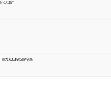
工业化大生产
一般为:纸板桶或镀锌铁桶