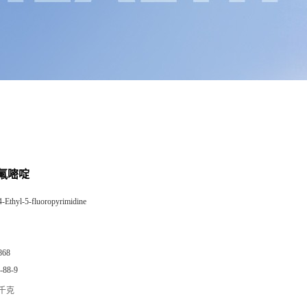
-氟嘧啶
4-Ethyl-5-fluoropyrimidine
868
-88-9
/千克