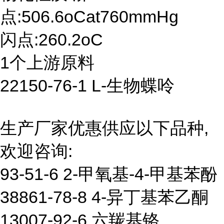
点:506.6oCat760mmHg
闪点:260.2oC
1个上游原料
22150-76-1 L-生物蝶呤
生产厂家优惠供应以下品种,
欢迎咨询:
93-51-6 2-甲氧基-4-甲基苯酚
38861-78-8 4-异丁基苯乙酮
13007-92-6 六羰基铬