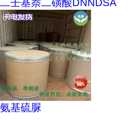
二壬基萘二磺酸DNNDSA
氨基硫脲