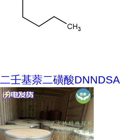
二壬基萘二磺酸DNNDSA