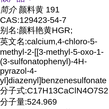
简介
颜料黄 191
CAS:129423-54-7
别名:颜料艳黄HGR;
英文名:calcium,4-chloro-5-
methyl-2-[[3-methyl-5-oxo-1-
(3-sulfonatophenyl)-4H-
pyrazol-4-
yl]diazenyl]benzenesulfonate
分子式:C17H13CaClN4O7S2
分子量:524.969