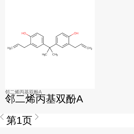
邻二烯丙基双酚A
邻二烯丙基双酚A
第1页