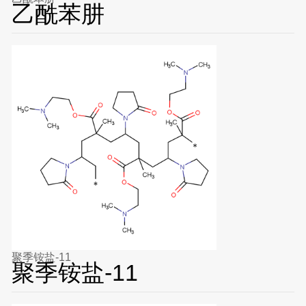
乙酰苯肼
聚季铵盐-11
聚季铵盐-11