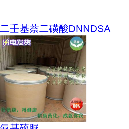
二壬基萘二磺酸DNNDSA
氨基硫脲