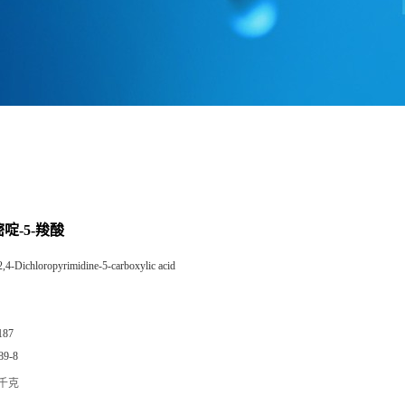
嘧啶-5-羧酸
2,4-Dichloropyrimidine-5-carboxylic acid
187
89-8
/千克