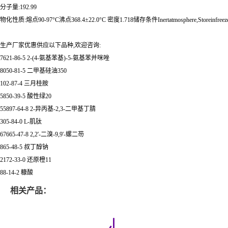
分子量:192.99
物化性质:熔点90-97°C沸点368.4±22.0°C 密度1.718储存条件Inertatmosphere,Storeinfreez
生产厂家优惠供应以下品种,欢迎咨询:
7621-86-5 2-(4-氨基苯基)-5-氨基苯并咪唑
8050-81-5 二甲基硅油350
102-87-4 三月桂胺
5850-39-5 酸性绿20
55897-64-8 2-异丙基-2,3-二甲基丁腈
305-84-0 L-肌肽
67665-47-8 2,2'-二溴-9,9'-螺二芴
865-48-5 叔丁醇钠
2172-33-0 还原橙11
88-14-2 糠酸
相关产品：