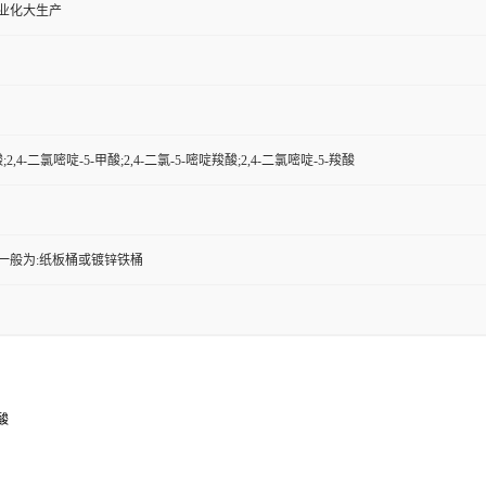
工业化大生产
;2,4-二氯嘧啶-5-甲酸;2,4-二氯-5-嘧啶羧酸;2,4-二氯嘧啶-5-羧酸
一般为:纸板桶或镀锌铁桶
羧酸