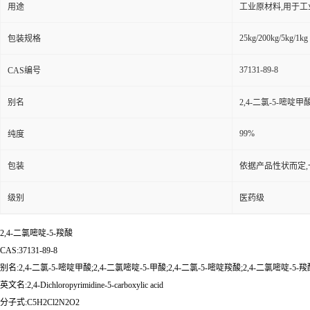
用途
工业原材料,用于
25kg/200kg/5kg/1kg
包装规格
37131-89-8
CAS编号
别名
2,4-二氯-5-嘧啶甲酸
99%
纯度
包装
依据产品性状而定,
级别
医药级
2,4-二氯嘧啶-5-羧酸
CAS:37131-89-8
别名:2,4-二氯-5-嘧啶甲酸;2,4-二氯嘧啶-5-甲酸;2,4-二氯-5-嘧啶羧酸;2,4-二氯嘧啶-5-
英文名:2,4-Dichloropyrimidine-5-carboxylic acid
分子式:C5H2Cl2N2O2