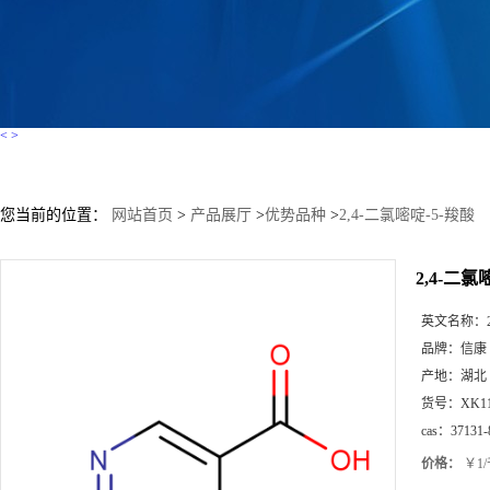
<
>
您当前的位置：
网站首页
>
产品展厅
>
优势品种
>
2,4-二氯嘧啶-5-羧酸
2,4-二氯
英文名称：
品牌：
信康
产地：
湖北
货号：
XK1
cas：
37131-
价格：
￥1