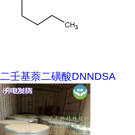
二壬基萘二磺酸DNNDSA