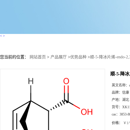
<
>
您当前的位置：
网站首页
>
产品展厅
>
优势品种
>
顺-5-降冰片烯-endo-2
顺-5-降冰
英文名称：
品牌：
信康
产地：
湖北
货号：
XK1
cas：
3853-8
价格：
￥1