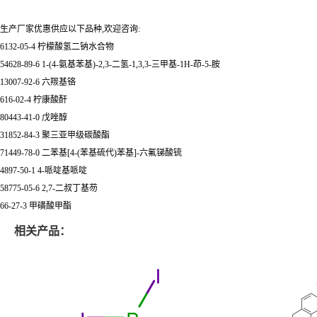
生产厂家优惠供应以下品种,欢迎咨询:
6132-05-4 柠檬酸氢二钠水合物
54628-89-6 1-(4-氨基苯基)-2,3-二氢-1,3,3-三甲基-1H-茚-5-胺
13007-92-6 六羰基铬
616-02-4 柠康酸酐
80443-41-0 戊唑醇
31852-84-3 聚三亚甲级碳酸酯
71449-78-0 二苯基[4-(苯基硫代)苯基]-六氟锑酸锍
4897-50-1 4-哌啶基哌啶
58775-05-6 2,7-二叔丁基芴
66-27-3 甲磺酸甲酯
相关产品：