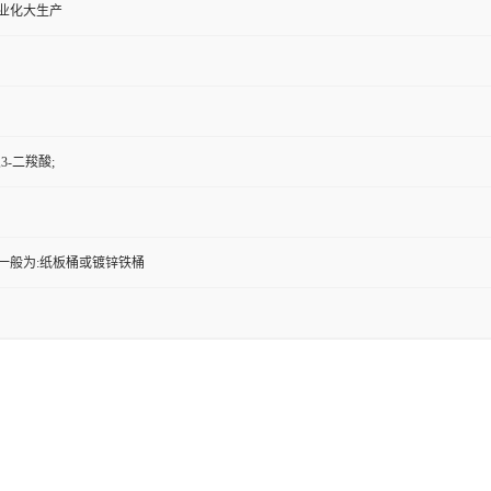
工业化大生产
,3-二羧酸;
一般为:纸板桶或镀锌铁桶