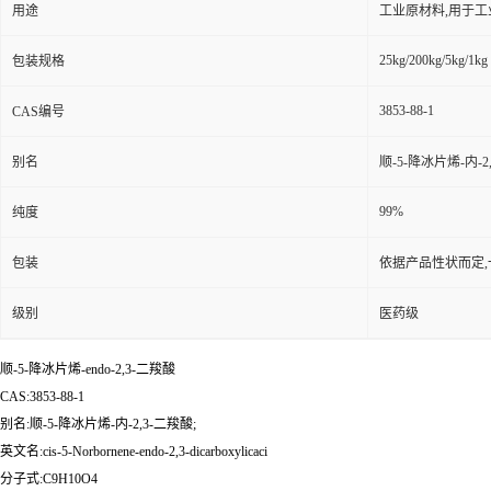
用途
工业原材料,用于
25kg/200kg/5kg/1kg
包装规格
3853-88-1
CAS编号
别名
顺-5-降冰片烯-内-2
99%
纯度
包装
依据产品性状而定,
级别
医药级
顺-5-降冰片烯-endo-2,3-二羧酸
CAS:3853-88-1
别名:顺-5-降冰片烯-内-2,3-二羧酸;
英文名:cis-5-Norbornene-endo-2,3-dicarboxylicaci
分子式:C9H10O4