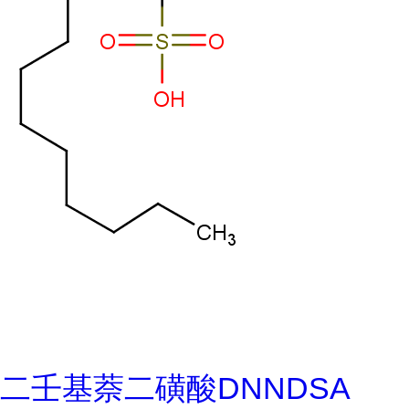
二壬基萘二磺酸DNNDSA