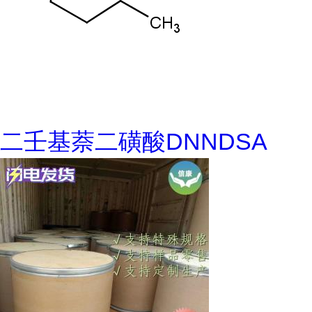
二壬基萘二磺酸DNNDSA