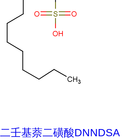
二壬基萘二磺酸DNNDSA