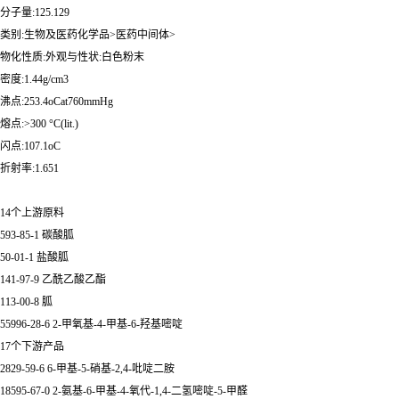
分子量:125.129
类别:生物及医药化学品>医药中间体>
物化性质:外观与性状:白色粉末
密度:1.44g/cm3
沸点:253.4oCat760mmHg
熔点:>300 °C(lit.)
闪点:107.1oC
折射率:1.651
14个上游原料
593-85-1 碳酸胍
50-01-1 盐酸胍
141-97-9 乙酰乙酸乙酯
113-00-8 胍
55996-28-6 2-甲氧基-4-甲基-6-羟基嘧啶
17个下游产品
2829-59-6 6-甲基-5-硝基-2,4-吡啶二胺
18595-67-0 2-氨基-6-甲基-4-氧代-1,4-二氢嘧啶-5-甲醛