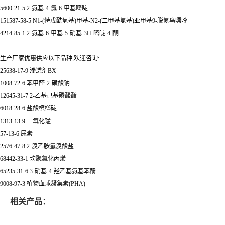
5600-21-5 2-氨基-4-氯-6-甲基嘧啶
151587-58-5 N1-(特戊酰氧基)甲基-N2-(二甲基氨基)亚甲基9-脱氮鸟嘌呤
4214-85-1 2-氨基-6-甲基-5-硝基-3H-嘧啶-4-酮
生产厂家优惠供应以下品种,欢迎咨询:
25638-17-9 渗透剂BX
1008-72-6 苯甲醛-2-磺酸钠
12645-31-7 2-乙基己基磷酸酯
6018-28-6 盐酸槟榔碇
1313-13-9 二氧化锰
57-13-6 尿素
2576-47-8 2-溴乙胺氢溴酸盐
68442-33-1 均聚氯化丙烯
65235-31-6 3-硝基-4-羟乙基氨基苯酚
9008-97-3 植物血球凝集素(PHA)
相关产品：