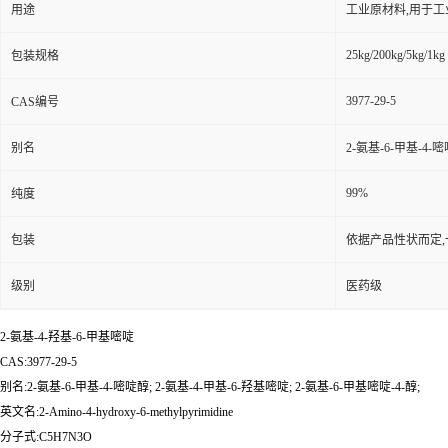
用途
工业原材料,用于
25kg/200kg/5kg/1kg
包装规格
3977-29-5
CAS编号
别名
2-氨基-6-甲基-4-嘧
99%
纯度
包装
依据产品性状而定,
级别
医药级
2-氨基-4-羟基-6-甲基嘧啶
CAS:3977-29-5
别名:2-氨基-6-甲基-4-嘧啶醇; 2-氨基-4-甲基-6-羟基嘧啶; 2-氨基-6-甲基嘧啶-4-醇;
英文名:2-Amino-4-hydroxy-6-methylpyrimidine
分子式:C5H7N3O