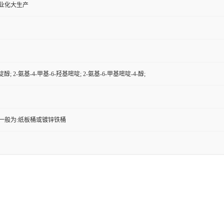
工业化大生产
啶醇; 2-氨基-4-甲基-6-羟基嘧啶; 2-氨基-6-甲基嘧啶-4-醇;
一般为:纸板桶或镀锌铁桶