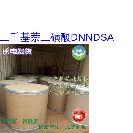
二壬基萘二磺酸DNNDSA