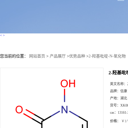
<
>
您当前的位置：
网站首页
>
产品展厅
>
优势品种
>
2-羟基吡啶-N-氧化物
2-羟基吡
英文名称：
品牌：
信康
产地：
湖北
货号：
XK0
cas：
13161-
价格：
￥1