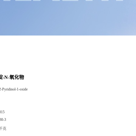
啶-N-氧化物
2-Pyridinol-1-oxide
815
30-3
/千克