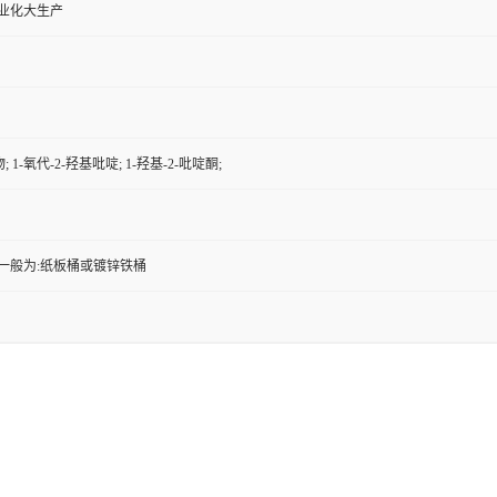
工业化大生产
 1-氧代-2-羟基吡啶; 1-羟基-2-吡啶酮;
一般为:纸板桶或镀锌铁桶