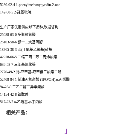
5280-02-4 1-phenylmethoxypyridin-2-one
142-08-5 2-羟基吡啶
生产厂家优惠供应以下品种,欢迎咨询:
25988-63-0 多聚赖氨酸
25103-58-6 叔十二烷基硫醇
18765-38-3 四(丁氧基乙氧基)硅烷
42978-66-5 二缩三丙二醇二丙烯酸酯
639-58-7 三苯基氯化锡
2770-49-2 对-亚苯基-双苯偏三酸酯二酐
52408-84-1 甘油丙氧杂酸 (1PO/OH)三丙烯酸
94-28-0 三乙二醇二异辛酸酯
14154-42-8 铝酞菁
517-23-7 α-乙酰基-γ-丁内酯
相关产品：