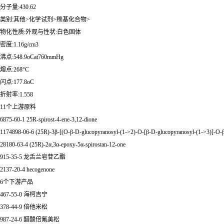
分子量:430.62
类别:其他>化学试剂>羰基化合物>
物化性质:外观与性状:白色固体
密度:1.16g/cm3
沸点:548.9oCat760mmHg
熔点:268°C
闪点:177.8oC
折射率:1.558
11个上游原料
6875-60-1 25R-spirost-4-ene-3,12-dione
1174898-06-6 (25R)-3β-[(O-β-D-glucopyranosyl-(1->2)-O-[β-D-glucopyranosyl-(1->3)]-O-β
28180-63-4 (25R)-2α,3α-epoxy-5α-spirostan-12-one
915-35-5 龙舌兰皂苷乙酯
2137-20-4 hecogenone
6个下游产品
467-55-0 海柯吉宁
378-44-9 倍他米松
987-24-6 醋酸倍氟美松