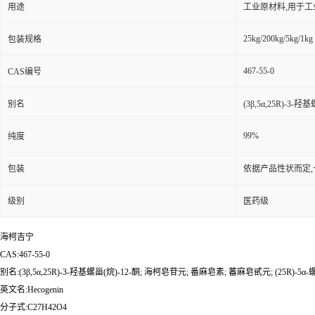
用途
工业原材料,用于
25kg/200kg/5kg/1kg
包装规格
467-55-0
CAS编号
别名
(3β,5α,25R)-3-
99%
纯度
包装
依据产品性状而定,
级别
医药级
海柯吉宁
CAS:467-55-0
别名:(3β,5α,25R)-3-羟基螺甾(烷)-12-酮; 海柯皂苷元; 番麻皂素; 蕃麻皂甙元; (25R)-5α-螺
英文名:Hecogenin
分子式:C27H42O4