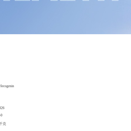
Hecogenin
826
-0
/千克