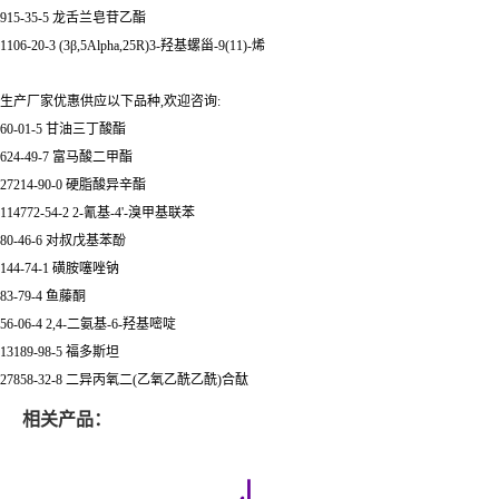
915-35-5 龙舌兰皂苷乙酯
1106-20-3 (3β,5Alpha,25R)3-羟基螺甾-9(11)-烯
生产厂家优惠供应以下品种,欢迎咨询:
60-01-5 甘油三丁酸酯
624-49-7 富马酸二甲酯
27214-90-0 硬脂酸异辛酯
114772-54-2 2-氰基-4'-溴甲基联苯
80-46-6 对叔戊基苯酚
144-74-1 磺胺噻唑钠
83-79-4 鱼藤酮
56-06-4 2,4-二氨基-6-羟基嘧啶
13189-98-5 福多斯坦
27858-32-8 二异丙氧二(乙氧乙酰乙酰)合酞
相关产品：