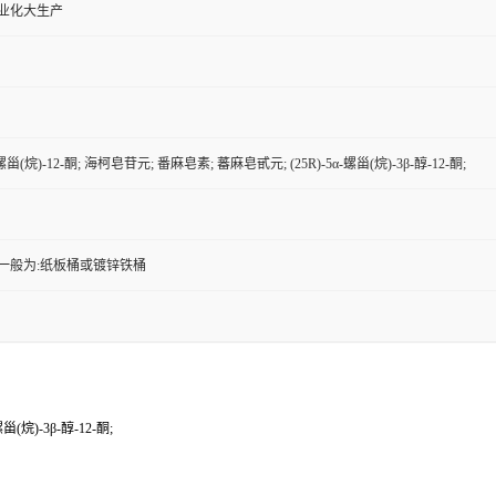
工业化大生产
羟基螺甾(烷)-12-酮; 海柯皂苷元; 番麻皂素; 蕃麻皂甙元; (25R)-5α-螺甾(烷)-3β-醇-12-酮;
一般为:纸板桶或镀锌铁桶
甾(烷)-3β-醇-12-酮;