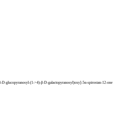
-D-glucopyranosyl-(1->4)-β-D-galactopyranosyl)oxy]-5α-spirostan-12-one