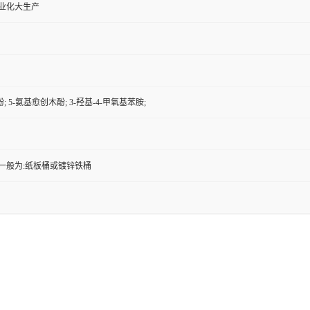
工业化大生产
; 5-氨基愈创木酚; 3-羟基-4-甲氧基苯胺;
一般为:纸板桶或镀锌铁桶