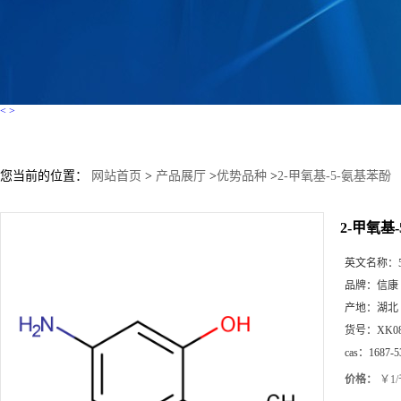
<
>
您当前的位置：
网站首页
>
产品展厅
>
优势品种
>
2-甲氧基-5-氨基苯酚
2-甲氧基
英文名称：
品牌：
信康
产地：
湖北
货号：
XK0
cas：
1687-5
价格：
￥1