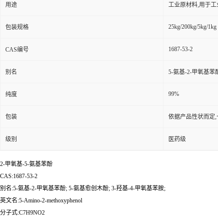
用途
工业原材料,用于
25kg/200kg/5kg/1kg
包装规格
1687-53-2
CAS编号
别名
5-氨基-2-甲氧基苯酚
99%
纯度
包装
依据产品性状而定,
级别
医药级
2-甲氧基-5-氨基苯酚
CAS:1687-53-2
别名:5-氨基-2-甲氧基苯酚; 5-氨基愈创木酚; 3-羟基-4-甲氧基苯胺;
英文名:5-Amino-2-methoxyphenol
分子式:C7H9NO2