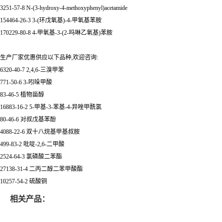
3251-57-8 N-(3-hydroxy-4-methoxyphenyl)acetamide
154464-26-3 3-(环戊氧基)-4-甲氧基苯胺
170229-80-8 4-甲氧基-3-(2-吗啉乙氧基)苯胺
生产厂家优惠供应以下品种,欢迎咨询:
6320-40-7 2,4,6-三溴甲苯
771-50-6 3-吲哚甲酸
83-46-5 植物甾醇
16883-16-2 5-甲基-3-苯基-4-异唑甲酰氯
80-46-6 对叔戊基苯酚
4088-22-6 双十八烷基甲基叔胺
499-83-2 吡啶-2,6-二甲酸
2524-64-3 氯磷酸二苯酯
27138-31-4 二丙二醇二苯甲酸酯
10257-54-2 硫酸铜
相关产品：