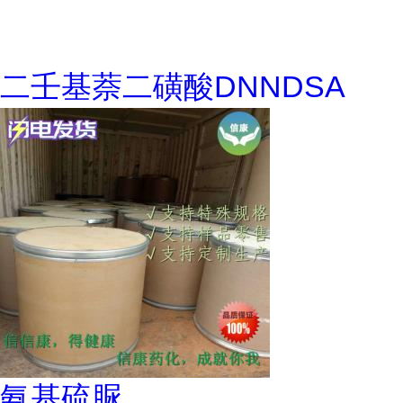
二壬基萘二磺酸DNNDSA
氨基硫脲