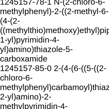
1245157-78-1 N-(2-chloro-6-
methylphenyl)-2-((2-methyl-6-
(4-(2-
((methylthio)methoxy)ethyl)pi
1-yl)pyrimidin-4-
yl)amino)thiazole-5-
carboxamide
1245157-85-0 2-(4-(6-((5-((2-
chloro-6-
methylphenyl)carbamoyl)thiaz
2-yl)amino)-2-
methylpyrimidin-4-