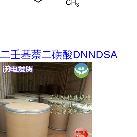
二壬基萘二磺酸DNNDSA