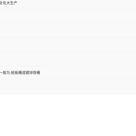
工业化大生产
一般为:纸板桶或镀锌铁桶