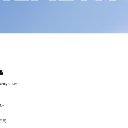
酯
methylsulfate
857
4
/千克