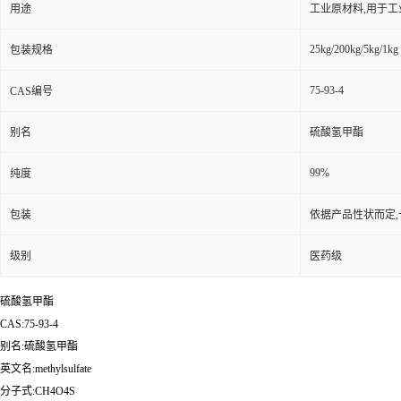
用途
工业原材料,用于
25kg/200kg/5kg/1kg
包装规格
75-93-4
CAS编号
别名
硫酸氢甲酯
99%
纯度
包装
依据产品性状而定,
级别
医药级
硫酸氢甲酯
CAS:75-93-4
别名:硫酸氢甲酯
英文名:methylsulfate
分子式:CH4O4S