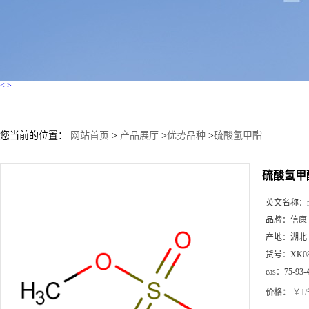
<
>
您当前的位置：
网站首页
>
产品展厅
>
优势品种
>
硫酸氢甲酯
硫酸氢甲
英文名称：
品牌：
信康
产地：
湖北
货号：
XK0
cas：
75-93-
价格：
￥1