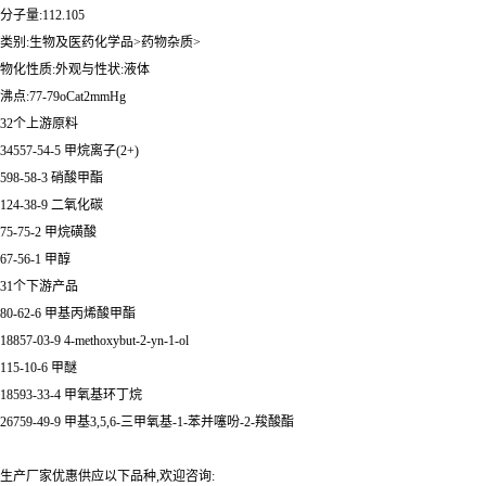
分子量:112.105
类别:生物及医药化学品>药物杂质>
物化性质:外观与性状:液体
沸点:77-79oCat2mmHg
32个上游原料
34557-54-5 甲烷离子(2+)
598-58-3 硝酸甲酯
124-38-9 二氧化碳
75-75-2 甲烷磺酸
67-56-1 甲醇
31个下游产品
80-62-6 甲基丙烯酸甲酯
18857-03-9 4-methoxybut-2-yn-1-ol
115-10-6 甲醚
18593-33-4 甲氧基环丁烷
26759-49-9 甲基3,5,6-三甲氧基-1-苯并噻吩-2-羧酸酯
生产厂家优惠供应以下品种,欢迎咨询: