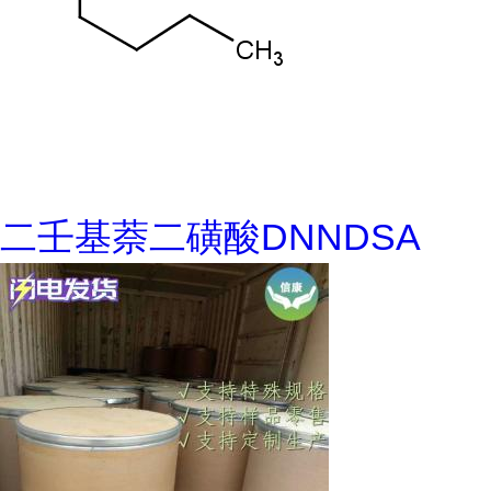
二壬基萘二磺酸DNNDSA