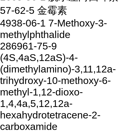
57-62-5 金霉素
4938-06-1 7-Methoxy-3-
methylphthalide
286961-75-9
(4S,4aS,12aS)-4-
(dimethylamino)-3,11,12a-
trihydroxy-10-methoxy-6-
methyl-1,12-dioxo-
1,4,4a,5,12,12a-
hexahydrotetracene-2-
carboxamide