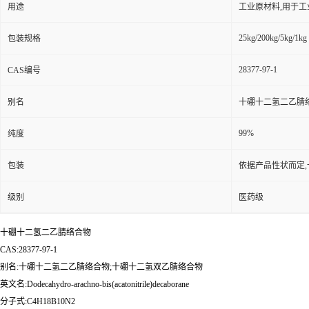
用途
工业原材料,用于
25kg/200kg/5kg/1kg
包装规格
28377-97-1
CAS编号
别名
十硼十二氢二乙腈
99%
纯度
包装
依据产品性状而定,
级别
医药级
十硼十二氢二乙腈络合物
CAS:28377-97-1
别名:十硼十二氢二乙腈络合物;十硼十二氢双乙腈络合物
英文名:Dodecahydro-arachno-bis(acatonitrile)decaborane
分子式:C4H18B10N2