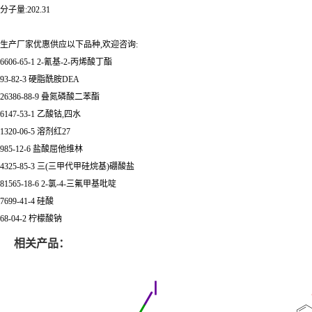
分子量:202.31
生产厂家优惠供应以下品种,欢迎咨询:
6606-65-1 2-氰基-2-丙烯酸丁酯
93-82-3 硬脂酰胺DEA
26386-88-9 叠氮磷酸二苯酯
6147-53-1 乙酸钴,四水
1320-06-5 溶剂红27
985-12-6 盐酸屈他维林
4325-85-3 三(三甲代甲硅烷基)硼酸盐
81565-18-6 2-氯-4-三氟甲基吡啶
7699-41-4 硅酸
68-04-2 柠檬酸钠
相关产品：