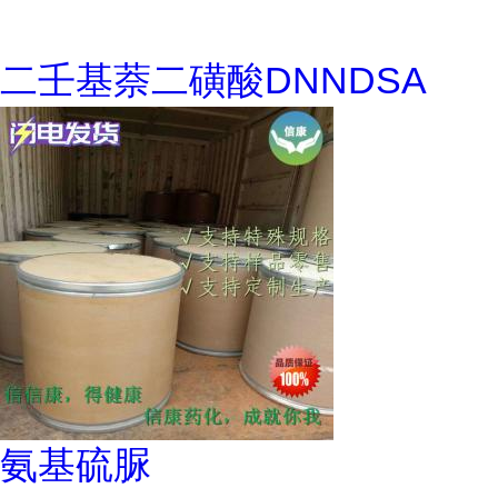
二壬基萘二磺酸DNNDSA
氨基硫脲