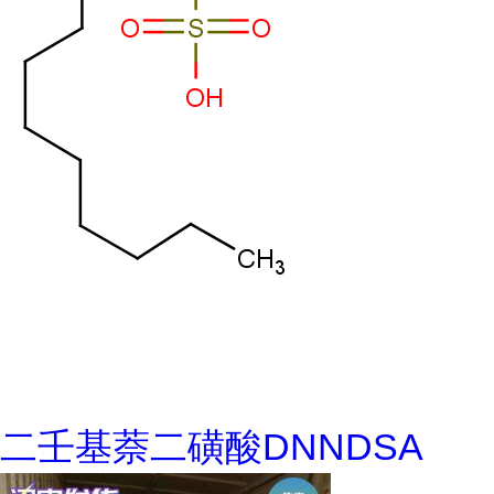
二壬基萘二磺酸DNNDSA