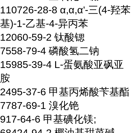
110726-28-8 α,α,α'-三(4-羟苯
基)-1-乙基-4-异丙苯
12060-59-2 钛酸锶
7558-79-4 磷酸氢二钠
15985-39-4 L-蛋氨酸亚砜亚
胺
2495-37-6 甲基丙烯酸苄基酯
7787-69-1 溴化铯
917-64-6 甲基碘化镁;
68424-94-2 椰油基甜菜碱