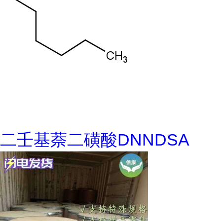
二壬基萘二磺酸DNNDSA