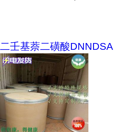
二壬基萘二磺酸DNNDSA