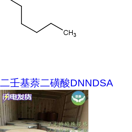
二壬基萘二磺酸DNNDSA