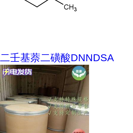
二壬基萘二磺酸DNNDSA