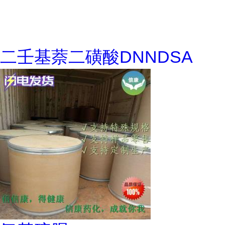
二壬基萘二磺酸DNNDSA