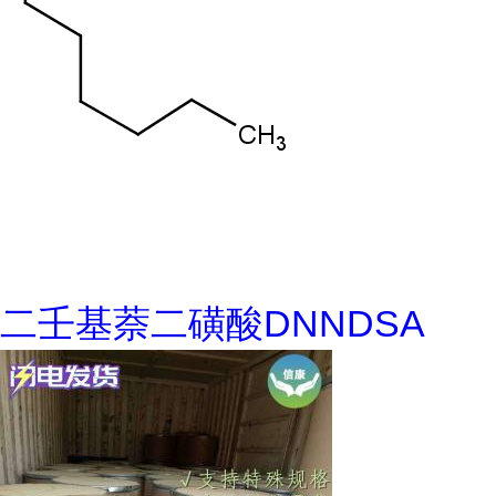
二壬基萘二磺酸DNNDSA