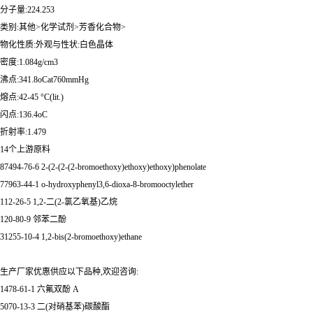
分子量:224.253
类别:其他>化学试剂>芳香化合物>
物化性质:外观与性状:白色晶体
密度:1.084g/cm3
沸点:341.8oCat760mmHg
熔点:42-45 °C(lit.)
闪点:136.4oC
折射率:1.479
14个上游原料
87494-76-6 2-(2-(2-(2-bromoethoxy)ethoxy)ethoxy)phenolate
77963-44-1 o-hydroxyphenyl3,6-dioxa-8-bromooctylether
112-26-5 1,2-二(2-氯乙氧基)乙烷
120-80-9 邻苯二酚
31255-10-4 1,2-bis(2-bromoethoxy)ethane
生产厂家优惠供应以下品种,欢迎咨询:
1478-61-1 六氟双酚 A
5070-13-3 二(对硝基苯)碳酸酯