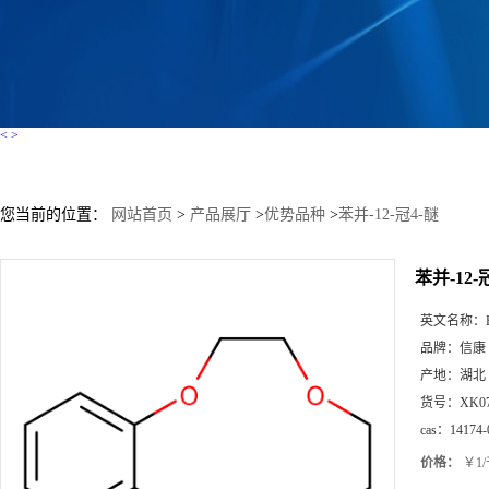
<
>
您当前的位置：
网站首页
>
产品展厅
>
优势品种
>
苯并-12-冠4-醚
苯并-12-
英文名称：
品牌：
信康
产地：
湖北
货号：
XK0
cas：
14174-
价格：
￥1