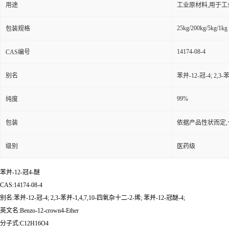
用途
工业原材料,用于
25kg/200kg/5kg/1kg
包装规格
14174-08-4
CAS编号
别名
苯并-12-冠-4; 2,3
99%
纯度
包装
依据产品性状而定,
级别
医药级
苯并-12-冠4-醚
CAS:14174-08-4
别名:苯并-12-冠-4; 2,3-苯并-1,4,7,10-四氧杂十二-2-烯; 苯并-12-冠醚-4;
英文名:Benzo-12-crown4-Ether
分子式:C12H16O4