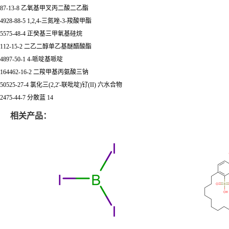
87-13-8 乙氧基甲叉丙二酸二乙酯
4928-88-5 1,2,4-三氮唑-3-羧酸甲酯
5575-48-4 正癸基三甲氧基硅烷
112-15-2 二乙二醇单乙基醚醋酸酯
4897-50-1 4-哌啶基哌啶
164462-16-2 二羧甲基丙氨酸三钠
50525-27-4 氯化三(2,2'-联吡啶)钌(II) 六水合物
2475-44-7 分散蓝 14
相关产品：