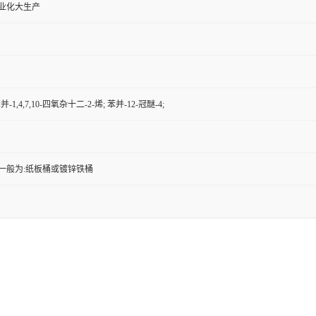
工业化大生产
-苯并-1,4,7,10-四氧杂十二-2-烯; 苯并-12-冠醚-4;
一般为:纸板桶或镀锌铁桶