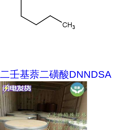
二壬基萘二磺酸DNNDSA