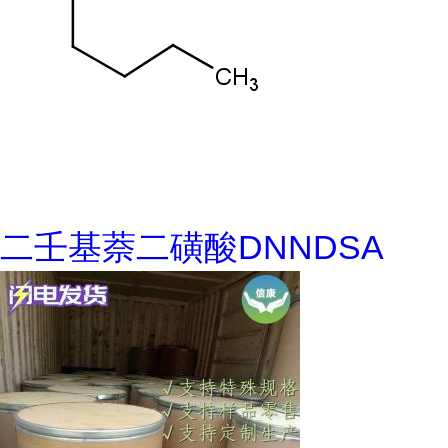
二壬基萘二磺酸DNNDSA