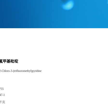
-三氟甲基吡啶
2-Chloro-3-(trifluoromethyl)pyridine
755
47-1
/千克