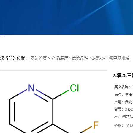
<
>
您当前的位置：
网站首页
>
产品展厅
>
优势品种
>
2-氯-3-三氟甲基吡啶
2-氯-3
英文名称：
品牌：
信康
产地：
湖北
货号：
XK0
cas：
65753-
价格：
￥1