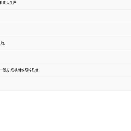
工业化大生产
吡啶;
一般为:纸板桶或镀锌铁桶