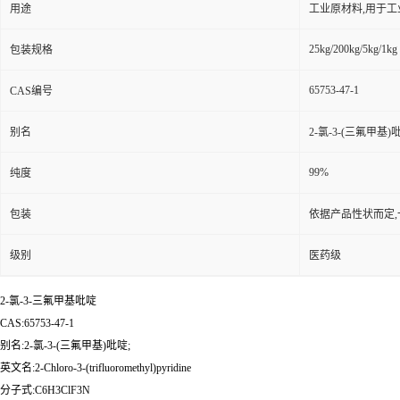
用途
工业原材料,用于
25kg/200kg/5kg/1kg
包装规格
65753-47-1
CAS编号
别名
2-氯-3-(三氟甲基)
99%
纯度
包装
依据产品性状而定,
级别
医药级
2-氯-3-三氟甲基吡啶
CAS:65753-47-1
别名:2-氯-3-(三氟甲基)吡啶;
英文名:2-Chloro-3-(trifluoromethyl)pyridine
分子式:C6H3ClF3N