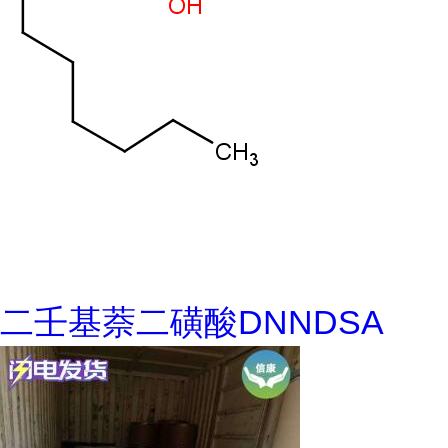
二壬基萘二磺酸DNNDSA