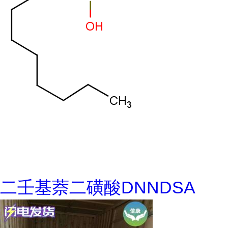
二壬基萘二磺酸DNNDSA