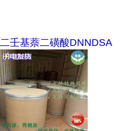
二壬基萘二磺酸DNNDSA