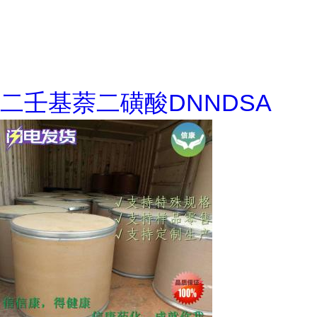
二壬基萘二磺酸DNNDSA