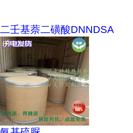
二壬基萘二磺酸DNNDSA
氨基硫脲