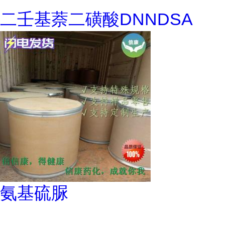
二壬基萘二磺酸DNNDSA
氨基硫脲