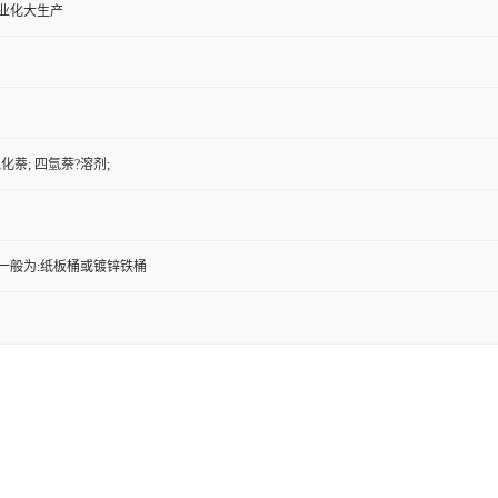
工业化大生产
四氢化萘; 四氫萘?溶剂;
一般为:纸板桶或镀锌铁桶