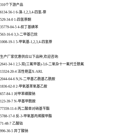
310个下游产品
6134-56-1 6-溴-1,2,3,4-四氢-萘
529-34-0 1-四氢萘酮
35779-04-5 4-叔丁基碘苯
563-16-6 3,3-二甲基已烷
1008-19-1 5-甲氧基-1,2,3,4-四氢萘
生产厂家优惠供应以下品种,欢迎咨询:
2641-34-1 2,5-双(三氟甲基)-3,6-二氧杂十一氟代壬酰氟
13324-20-4 活性艳蓝X-ARL
2044-64-6 N,N-二甲基乙酰基乙酰胺
1836-62-0 2-甲氧基苯氧基乙胺
657-84-1 对甲苯磺酸钠
123-39-7 N-甲基甲酰胺
77359-11-6 丙二酸单对硝基苄酯
5788-17-0 反-3-甲氧基丙烯酸甲酯
71-48-7 乙酸钴
996-30-5 异丁酸钠