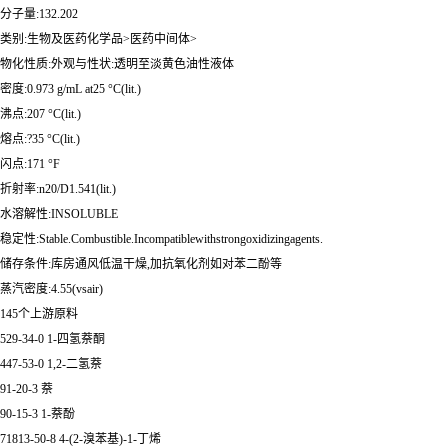
分子量:132.202
类别:生物及医药化学品>医药中间体>
物化性质:外观与性状:透明至淡黄色油性液体
密度:0.973 g/mL at25 °C(lit.)
沸点:207 °C(lit.)
熔点:?35 °C(lit.)
闪点:171 °F
折射率:n20/D1.541(lit.)
水溶解性:INSOLUBLE
稳定性:Stable.Combustible.Incompatiblewithstrongoxidizingagents.
储存条件:库房通风低温干燥,加抗氧化剂如对苯二酚等
蒸汽密度:4.55(vsair)
145个上游原料
529-34-0 1-四氢萘酮
447-53-0 1,2-二氢萘
91-20-3 萘
90-15-3 1-萘酚
71813-50-8 4-(2-溴苯基)-1-丁烯