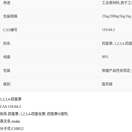
用途
工业原材料,用于
25kg/200kg/5kg/1kg
包装规格
119-64-2
CAS编号
别名
四氢萘; 1,2,3,4-
99%
纯度
包装
依据产品性状而定,
级别
医药级
1,2,3,4-四氢萘
CAS:119-64-2
别名:四氢萘; 1,2,3,4-四氢化萘; 四氫萘®溶剂;
英文名:etralin
分子式:C10H12