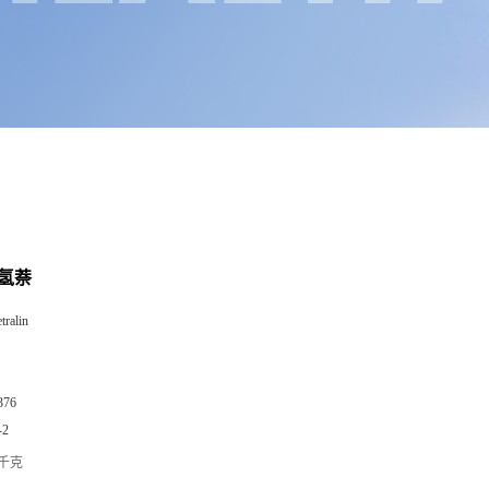
-四氢萘
etralin
376
-2
/千克