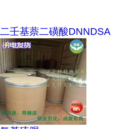
二壬基萘二磺酸DNNDSA