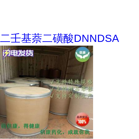
二壬基萘二磺酸DNNDSA