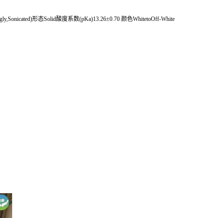
ly,Sonicated)形态Solid酸度系数(pKa)13.26±0.70 颜色WhitetoOff-White