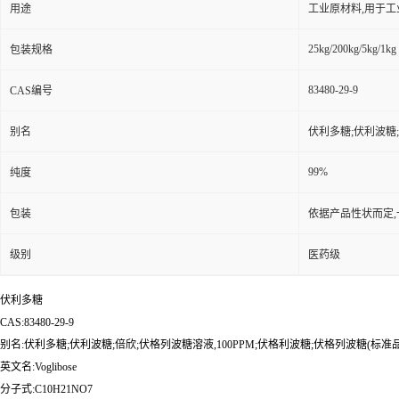
用途
工业原材料,用于
25kg/200kg/5kg/1kg
包装规格
83480-29-9
CAS编号
别名
伏利多糖;伏利波糖;倍
99%
纯度
包装
依据产品性状而定,
级别
医药级
伏利多糖
CAS:83480-29-9
别名:伏利多糖;伏利波糖;倍欣;伏格列波糖溶液,100PPM;伏格利波糖;伏格列波糖(标准品);VOGL
英文名:Voglibose
分子式:C10H21NO7