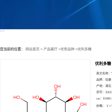
<
>
您当前的位置：
网站首页
>
产品展厅
>
优势品种
>
伏利多糖
伏利多糖
英文名称：
品牌：
信康
产地：
湖北
货号：
XK0
cas：
83480-
价格：
￥1