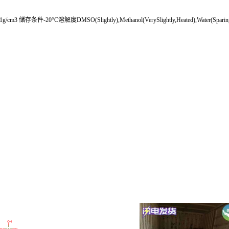
 储存条件-20°C溶解度DMSO(Slightly),Methanol(VerySlightly,Heated),Water(Sparing