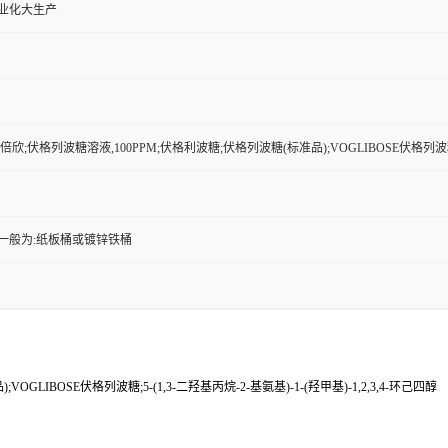
工业化大生产
欣;伏格列波糖溶液,100PPM;伏格利波糖;伏格列波糖(标准品);VOGLIBOSE伏格列波糖;5-(1
一般为:纸板桶或镀锌铁桶
IBOSE伏格列波糖;5-(1,3-二羟基丙烷-2-基氨基)-1-(羟甲基)-1,2,3,4-环己四醇