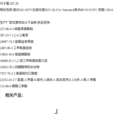
分子量:267.28
物化性质:熔点162-163°C比旋光度D25+26.2°(c=1inwater)沸点601.9±55.0°C 密度1.58±0.1g/cm3
生产厂家优惠供应以下品种,欢迎咨询:
127-68-4 3-硝基苯磺酸钠
367-23-7 1,2,4-三氟苯
24697-74-3 盐酸益母草碱
2487-90-3 三甲氧基硅烷
13845-18-6 氨基磺酸钠
18406-41-2 1,2-双三甲氧基硅基乙烷
12045-78-2 四硼酸钾四水合物
7357-70-2 2-氰基硫代乙酰胺
22252-43-3 7-氨基-3-甲基-8-氧代-5-硫杂-1-氮杂双环[4.2.0]辛-2-烯-2-甲酸
115-86-6 磷酸三苯酯
相关产品：