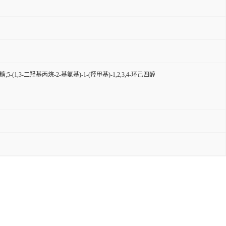
,3-二羟基丙烷-2-基氨基)-1-(羟甲基)-1,2,3,4-环己四醇