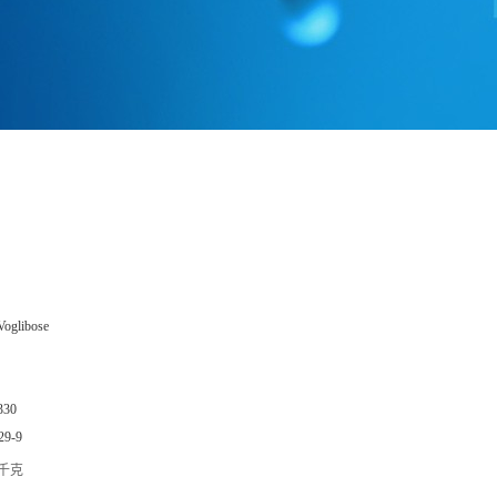
Voglibose
330
29-9
/千克